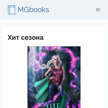
Перейти
MGbooks
к
содержимому
Хит сезона