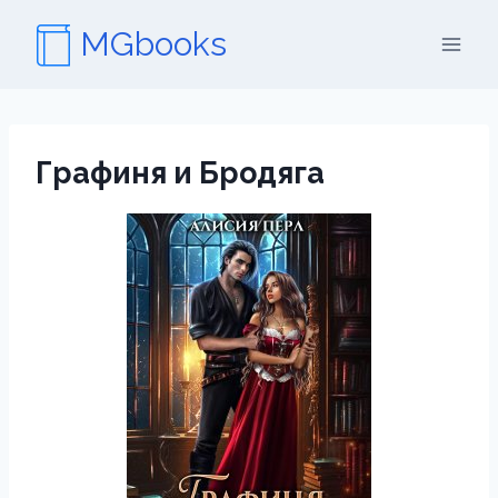
Перейти
MGbooks
к
содержимому
Графиня и Бродяга