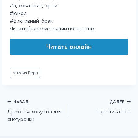
#адекватные_герои
#юмор
#фиктивный_брак
Читать без регистрации полностью:
Читать онлайн
Метки
Алисия Перл
записи:
Навигация
НАЗАД
ДАЛЕЕ
по
Драконья ловушка для
Практикантка
снегурочки
записям