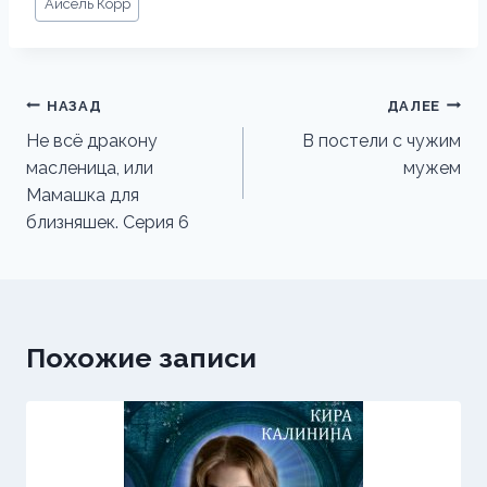
Айсель Корр
записи:
Навигация
НАЗАД
ДАЛЕЕ
по
Не всё дракону
В постели с чужим
масленица, или
мужем
записям
Мамашка для
близняшек. Серия 6
Похожие записи