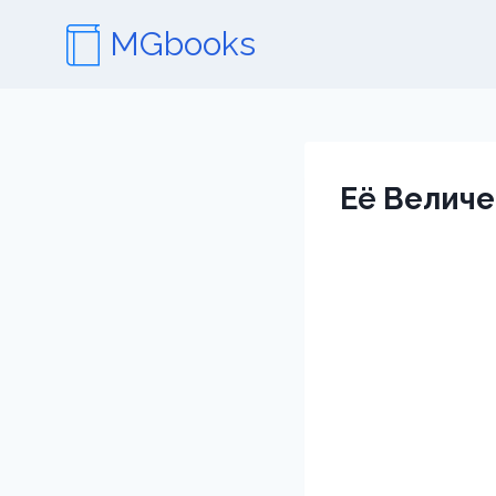
Перейти
MGbooks
к
содержимому
Её Величе