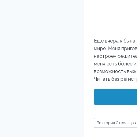
Еще вчера я была
мире. Меня приго
настроен решитель
меня есть более и
возможность выжи
Читать без регис
Метки
Виктория Стрельцов
записи: