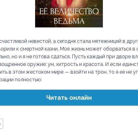
 счастливой невестой, а сегодня стала мятежницей в дру
ворили к смертной казни. Моя жизнь может оборваться в 
но, но и я не готова сдаться. Пусть каждый при дворе вл
зощренное оружие: ум, хитрость и красота. И если единс
ть в этом жестоком мире — взойти на трон, то я ее не у
трации полностью:
Читать онлайн
а