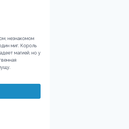
гом, незнакомом
один миг. Король
адеет магией, но у
твенная
пущу.