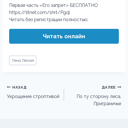
Первая часть «Его запрет» БЕСПЛАТНО
https://litnet.com/shrt/Pgql
Читать без регистрации полностью:
Читать онлайн
Метки
Лана Легкая
записи:
Навигация
НАЗАД
ДАЛЕЕ
по
Укрощение строптивой
По ту сторону леса.
Приграничье
записям