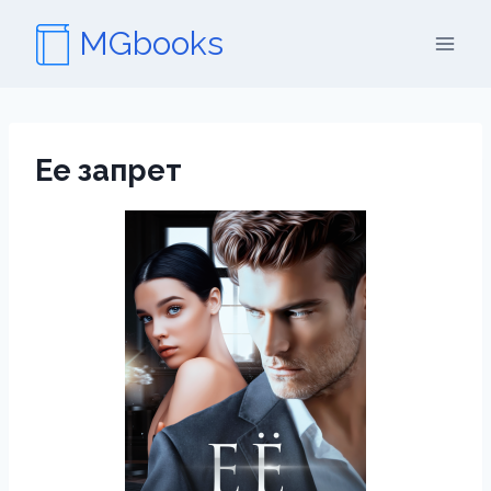
Перейти
MGbooks
к
содержимому
Ее запрет