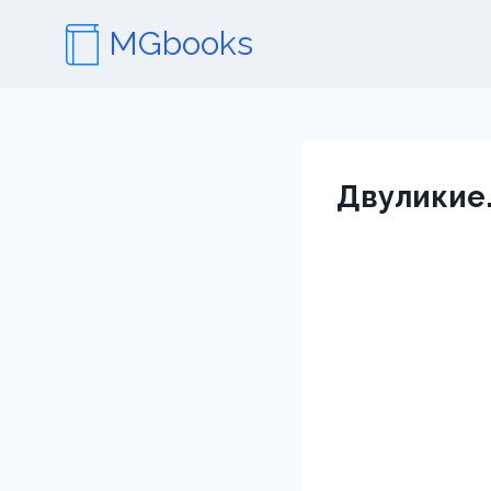
Перейти
MGbooks
к
содержимому
Двуликие.