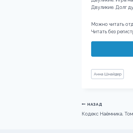
Двуликие. Долг д
Можно читать отд
Читать без регис
Метки
Анна Шнайдер
записи:
Навигация
НАЗАД
по
Кодекс Наёмника. Том
записям