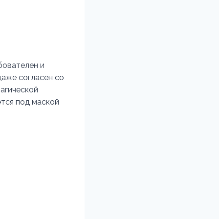
бователен и
даже согласен со
магической
ется под маской