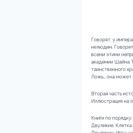
Говорят, у импер
нелюдим. Говорят…
всеми этими непр
академии Шайна Та
таинственного хр
Ложь… она может р
Вторая часть ист
Иллюстрация на о
Книги по порядку:
Двуликие. Клетка
Двуликие. Игра н