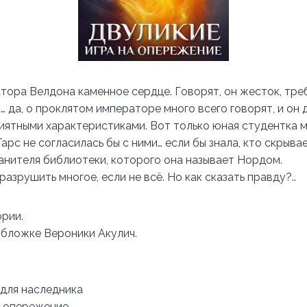
атора Велдона каменное сердце. Говорят, он жесток, тре
 да, о проклятом императоре много всего говорят, и он 
иятными характеристиками. Вот только юная студентка 
рс не согласилась бы с ними… если бы знала, кто скрыва
анителя библиотеки, которого она называет Нордом.
азрушить многое, если не всё. Но как сказать правду?..
ории.
бложке Вероники Акулич.
 для наследника
а опережение