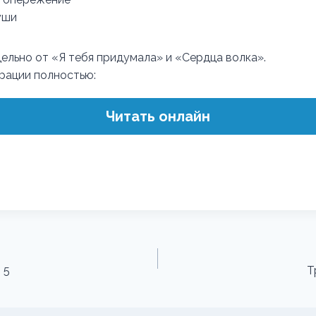
уши
ельно от «Я тебя придумала» и «Сердца волка».
трации полностью:
Читать онлайн
 5
Т