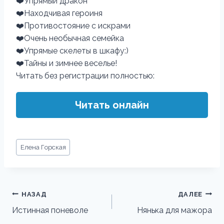
❤️Упрямый дракон
❤️Находчивая героиня
❤️Противостояние с искрами
❤️Очень необычная семейка
❤️Упрямые скелеты в шкафу:)
❤️Тайны и зимнее веселье!
Читать без регистрации полностью:
Читать онлайн
Метки
Елена Горская
записи:
Навигация
НАЗАД
ДАЛЕЕ
по
Истинная поневоле
Нянька для мажора