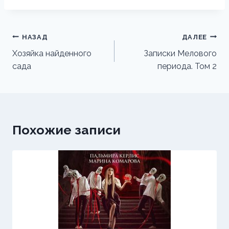
Навигация
НАЗАД
ДАЛЕЕ
по
Хозяйка найденного
Записки Мелового
сада
периода. Том 2
записям
Похожие записи