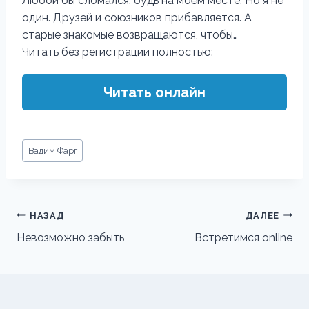
Любой бы сломался, будь на моём месте. Но я не
один. Друзей и союзников прибавляется. А
старые знакомые возвращаются, чтобы…
Читать без регистрации полностью:
Читать онлайн
Метки
Вадим Фарг
записи:
Навигация
НАЗАД
ДАЛЕЕ
по
Невозможно забыть
Встретимся online
записям