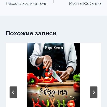
по
Невеста хозяина тьмы
Моя ты P.S. Жизнь
записям
Похожие записи