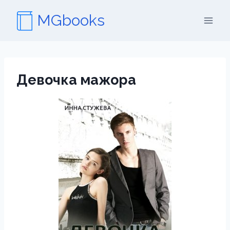
Перейти
MGbooks
к
содержимому
Девочка мажора