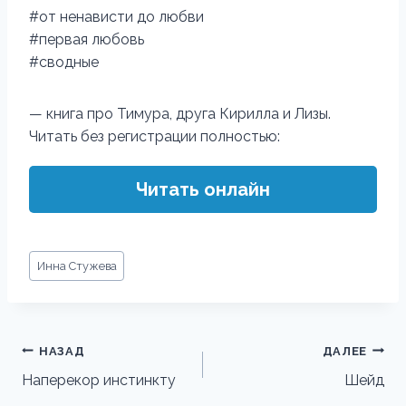
#от ненависти до любви
#первая любовь
#сводные
— книга про Тимура, друга Кирилла и Лизы.
Читать без регистрации полностью:
Читать онлайн
Метки
Инна Стужева
записи:
Навигация
НАЗАД
ДАЛЕЕ
по
Наперекор инстинкту
Шейд