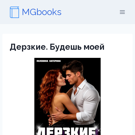
Перейти
MGbooks
к
содержимому
Дерзкие. Будешь моей