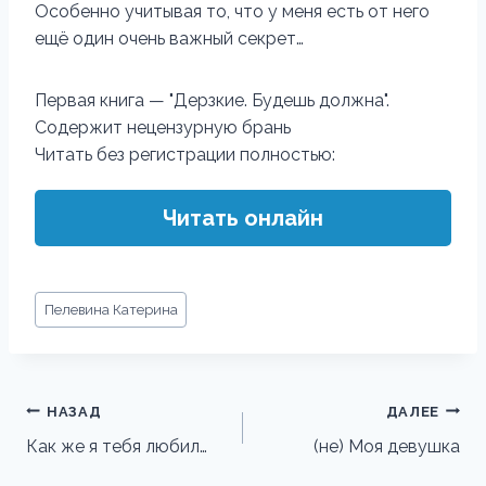
Особенно учитывая то, что у меня есть от него
ещё один очень важный секрет…
Первая книга — "Дерзкие. Будешь должна".
​​​​​​​Содержит нецензурную брань
Читать без регистрации полностью:
Читать онлайн
Метки
Пелевина Катерина
записи:
Навигация
НАЗАД
ДАЛЕЕ
по
Как же я тебя любил…
(не) Моя девушка
записям