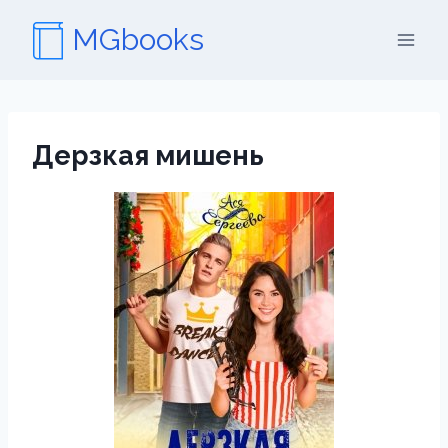
Перейти
MGbooks
к
содержимому
Дерзкая мишень