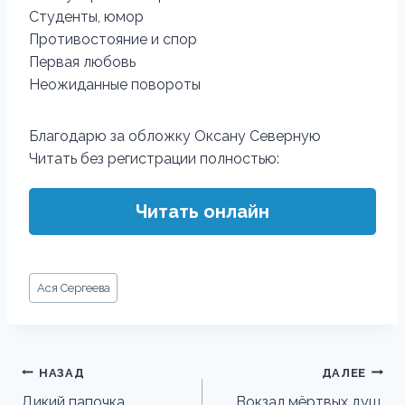
Студенты, юмор
Противостояние и спор
Первая любовь
Неожиданные повороты
Благодарю за обложку Оксану Северную
Читать без регистрации полностью:
Читать онлайн
Метки
Ася Сергеева
записи:
Навигация
НАЗАД
ДАЛЕЕ
по
Дикий папочка
Вокзал мёртвых душ.