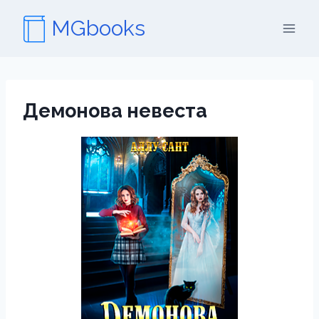
Перейти
MGbooks
к
содержимому
Демонова невеста