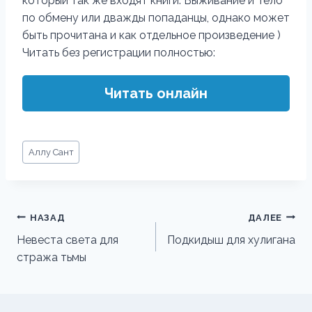
который так же входят книги: Выживание и Тело
по обмену или дважды попаданцы, однако может
быть прочитана и как отдельное произведение )
Читать без регистрации полностью:
Читать онлайн
Метки
Аллу Сант
записи:
Навигация
НАЗАД
ДАЛЕЕ
по
Невеста света для
Подкидыш для хулигана
стража тьмы
записям