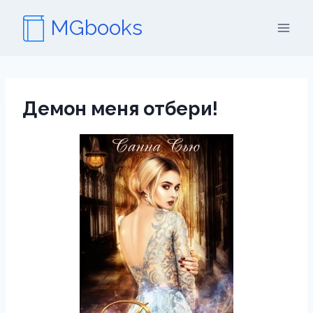
Перейти
MGbooks
к
содержимому
Демон меня отбери!