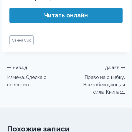
Читать онлайн
Метки
Санна Сью
записи:
Навигация
НАЗАД
ДАЛЕЕ
по
Измена. Сделка с
Право на ошибку.
совестью
Всепобеждающая
записям
сила. Книга 11.
Похожие записи