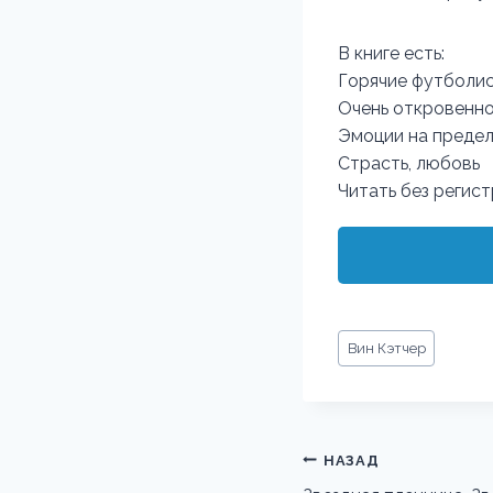
В книге есть:
Горячие футболи
Очень откровенн
Эмоции на преде
​​​​​​​Страсть, любовь
Читать без регис
Метки
Вин Кэтчер
записи:
Навигация
НАЗАД