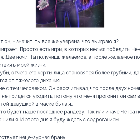
т он, – значит, ты все же уверена, что выиграю я?
ыиграет. Просто есть игры, в которых нельзя победить, Че
я. Две ночи. Ты получишь желаемое, а после желаемое по
твия в моей жизни.
убы, отчего его черты лица становятся более грубыми, д
ся от тяжелого дыхания.
не с тем человеком. Он рассчитывал, что после двух ночей
 не придется уходить, потому что меня прогонит он сам 
 той девушкой в маске была я…
то будет наше последнее рандеву. Так или иначе Ченса н
н или я. И этого дня я буду ждать с содроганием.
утствует нецензурная брань