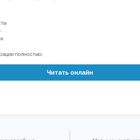
сты
о
ле
трации полностью:
Читать онлайн