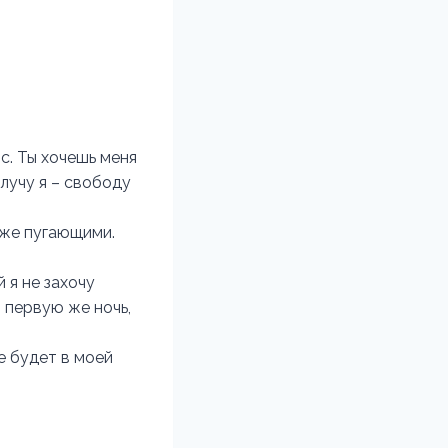
нс. Ты хочешь меня
лучу я – свободу
аже пугающими.
 я не захочу
в первую же ночь,
е будет в моей