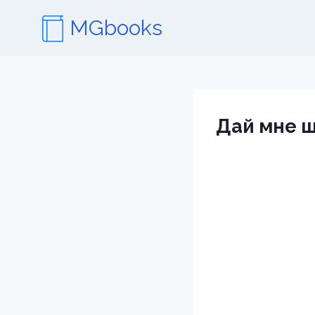
Перейти
MGbooks
к
содержимому
Дай мне 