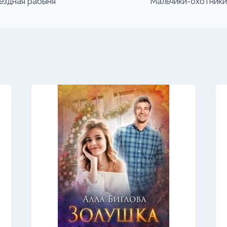
вездная рабыня
Мальчики-охотники