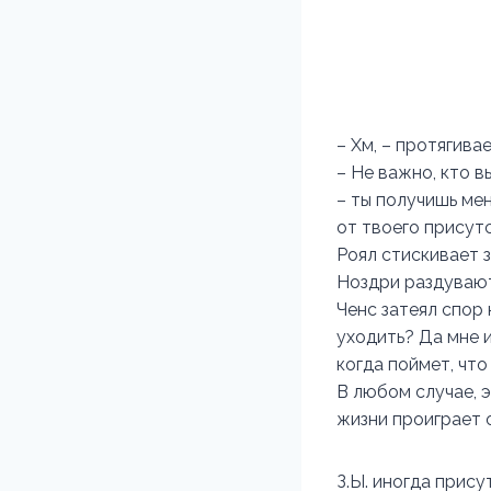
– Хм, – протягивае
– Не важно, кто в
– ты получишь мен
от твоего присутс
Роял стискивает з
Ноздри раздувают
Ченс затеял спор 
уходить? Да мне и
когда поймет, что
В любом случае, э
жизни проиграет о
З.Ы. иногда прис