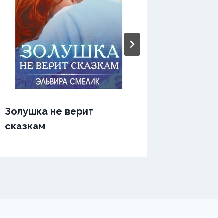
Золушка не верит
Золушк
сказкам