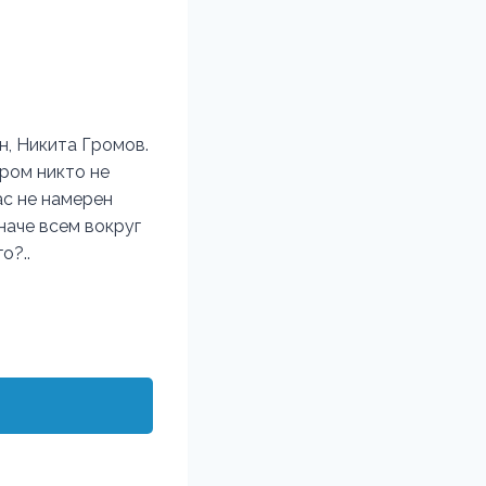
н, Никита Громов.
ором никто не
ас не намерен
иначе всем вокруг
о?..