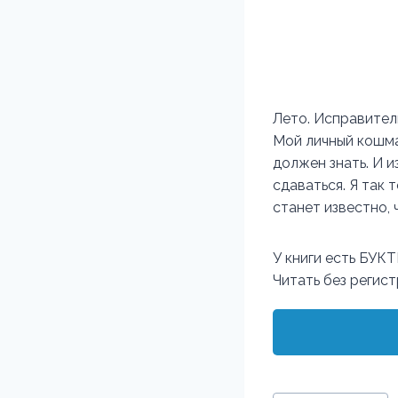
Лето. Исправител
Мой личный кошма
должен знать. И и
сдаваться. Я так 
станет известно, ч
У книги есть БУК
Читать без регис