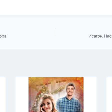
тора
Исагон. На