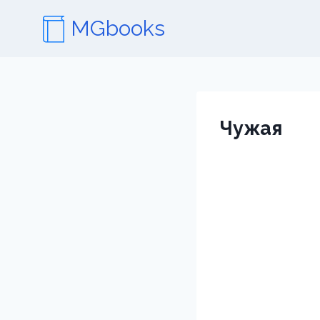
Перейти
MGbooks
к
содержимому
Чужая