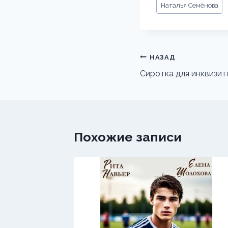
Метки
Наталья Семёнова
записи:
Навигация
НАЗАД
по
Сиротка для инквизи
записям
Похожие записи