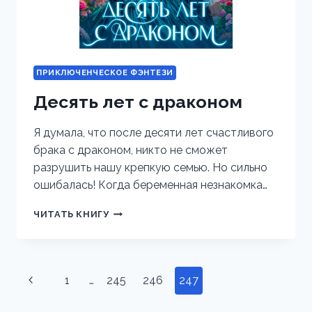
ПРИКЛЮЧЕНЧЕСКОЕ ФЭНТЕЗИ
Десять лет с драконом
Я думала, что после десяти лет счастливого
брака с драконом, никто не сможет
разрушить нашу крепкую семью. Но сильно
ошибалась! Когда беременная незнакомка…
ДЕСЯТЬ
ЧИТАТЬ КНИГУ
ЛЕТ
С
ДРАКОНОМ
Навигация
Предыдущая
1
…
245
246
247
по
страница