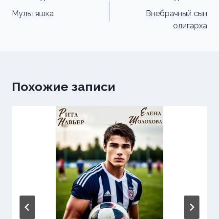
по
Мультяшка
Внебрачный сын
олигарха
записям
Похожие записи