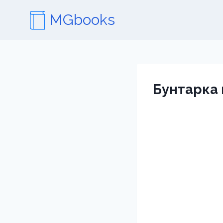
Перейти
MGbooks
к
содержимому
Бунтарка 