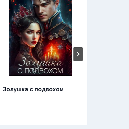
Золушка с подвохом
Злюка 
дракон
твари 