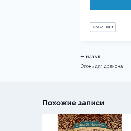
Метки
Алекс Найт
записи:
Навигация
НАЗАД
по
Огонь для дракона
записям
Похожие записи