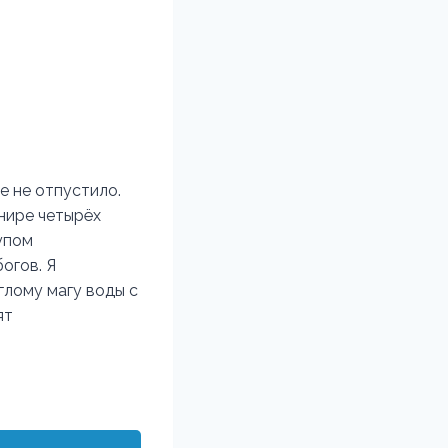
е не отпустило.
рнире четырёх
лупом
огов. Я
глому магу воды с
ят