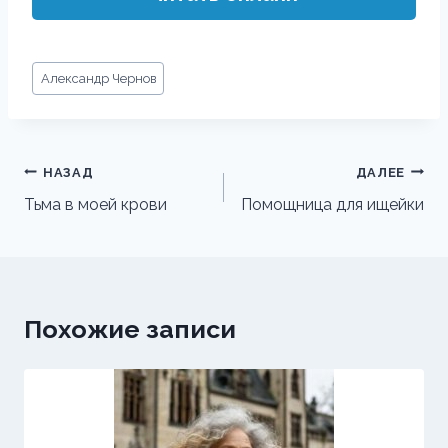
Метки
Александр Чернов
записи:
Навигация
НАЗАД
ДАЛЕЕ
по
Тьма в моей крови
Помощница для ищейки
записям
Похожие записи