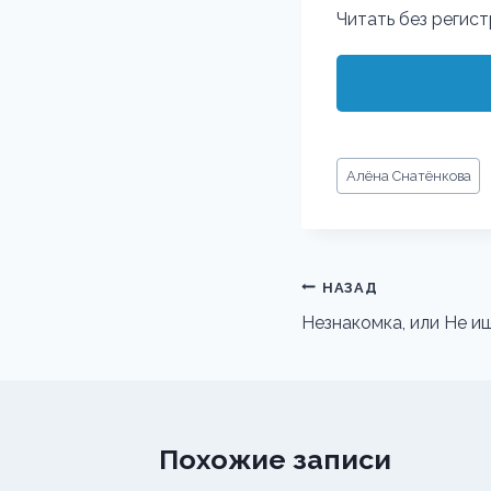
Читать без регис
Метки
Алёна Снатёнкова
записи:
Навигация
НАЗАД
по
Незнакомка, или Не и
записям
Похожие записи