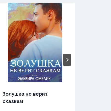
Золушка не верит
Золушк
сказкам