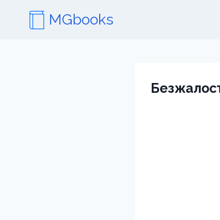
Перейти
MGbooks
к
содержимому
Безжалос