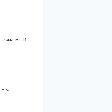
накомиться. В
о мое