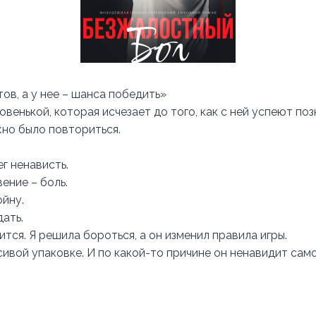
тов, а у нее – шанса победить»
овенькой, которая исчезает до того, как с ней успеют поз
жно было повториться.
г ненависть.
ение – боль.
ойну.
ать.
оится. Я решила бороться, а он изменил правила игры.
сивой упаковке. И по какой-то причине он ненавидит сам