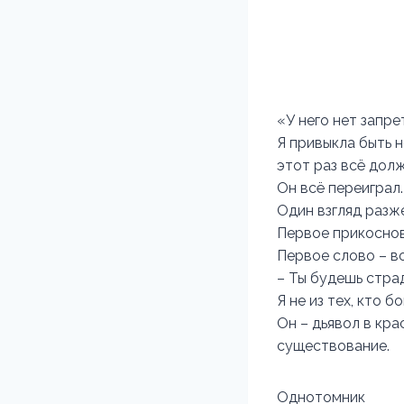
«У него нет запре
Я привыкла быть н
этот раз всё дол
Он всё переиграл.
Один взгляд разже
Первое прикоснов
Первое слово – в
– Ты будешь страд
Я не из тех, кто б
Он – дьявол в кра
существование.
Однотомник