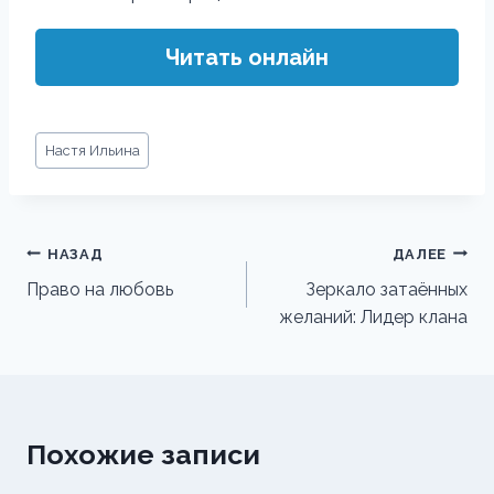
Читать онлайн
Метки
Настя Ильина
записи:
Навигация
НАЗАД
ДАЛЕЕ
по
Право на любовь
Зеркало затаённых
желаний: Лидер клана
записям
Похожие записи