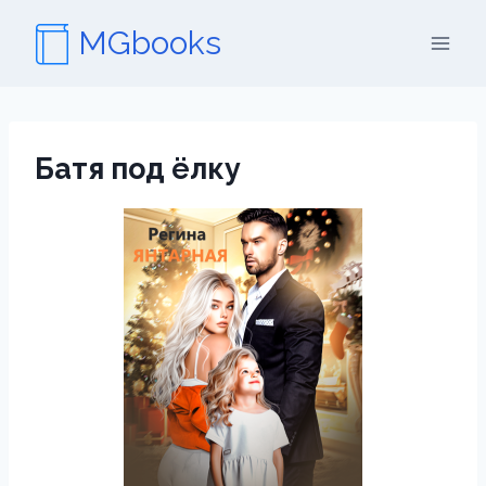
Перейти
MGbooks
к
содержимому
Батя под ёлку