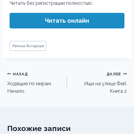
Читать без регистрации полностью:
Читать онлайн
Метки
Регина Янтарная
записи:
Навигация
НАЗАД
ДАЛЕЕ
по
Ходящие по мирам.
Ищи на улице Фей.
Начало.
Книга 2
записям
Похожие записи