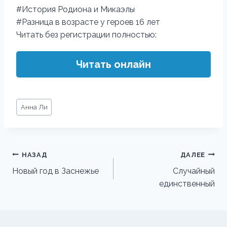
#История Родиона и Микаэлы
#Разница в возрасте у героев 16 лет
Читать без регистрации полностью:
Читать онлайн
Метки
Анна Ли
записи:
Навигация
НАЗАД
ДАЛЕЕ
по
Новый год в Заснежье
Случайный
единственный
записям