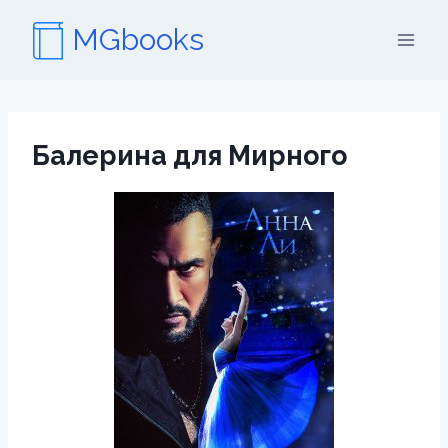
Перейти
MGbooks
к
содержимому
Балерина для Мирного