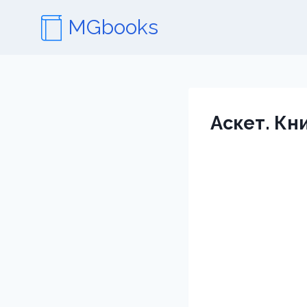
Перейти
MGbooks
к
содержимому
Аскет. Кни