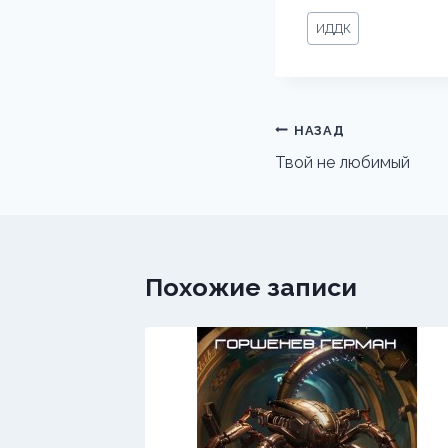
Метки
ИДДК
записи:
Навигация
НАЗАД
по
Твой не любимый
записям
Похожие записи