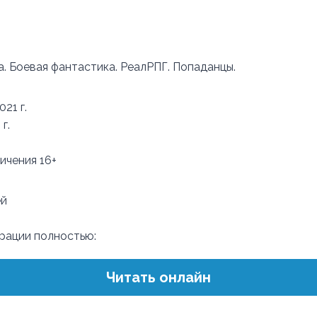
а. Боевая фантастика. РеалРПГ. Попаданцы.
21 г.
г.
ичения 16+
ей
трации полностью:
Читать онлайн