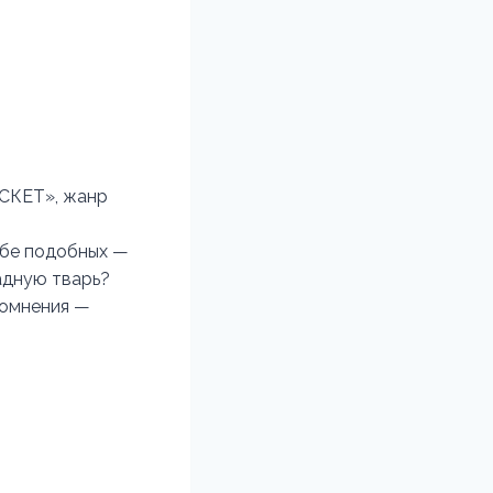
АСКЕТ», жанр
ебе подобных —
адную тварь?
 сомнения —