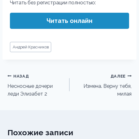
Читать без регистрации полностью:
Читать онлайн
Метки
Андрей Красников
записи:
Навигация
НАЗАД
ДАЛЕЕ
по
Несносные дочери
Измена. Верну тебя,
леди Элизабет 2
милая
записям
Похожие записи