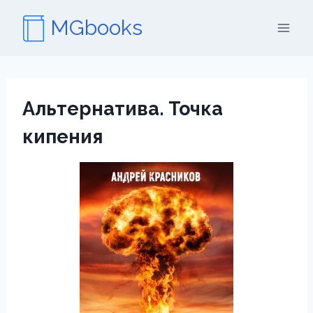
Перейти
MGbooks
к
содержимому
Альтернатива. Точка
кипения