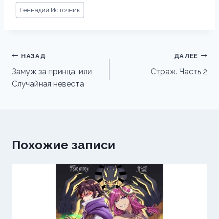
Метки
Геннадий Источник
записи:
Навигация
НАЗАД
ДАЛЕЕ
по
Замуж за принца, или
Страж. Часть 2
Случайная невеста
записям
Похожие записи