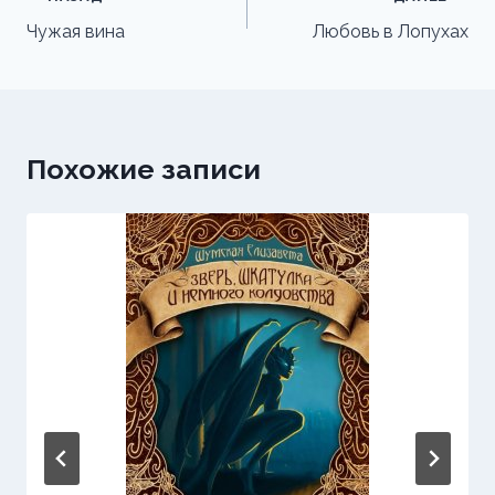
по
Чужая вина
Любовь в Лопухах
записям
Похожие записи