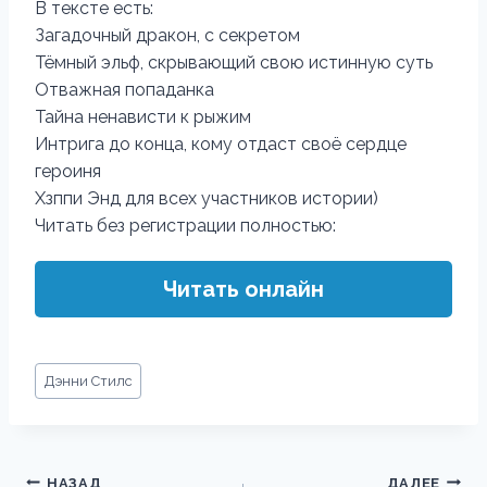
В тексте есть:
Загадочный дракон, с секретом
Тёмный эльф, скрывающий свою истинную суть
Отважная попаданка
Тайна ненависти к рыжим
Интрига до конца, кому отдаст своё сердце
героиня
Хзппи Энд для всех участников истории)
Читать без регистрации полностью:
Читать онлайн
Метки
Дэнни Стилс
записи:
Навигация
НАЗАД
ДАЛЕЕ